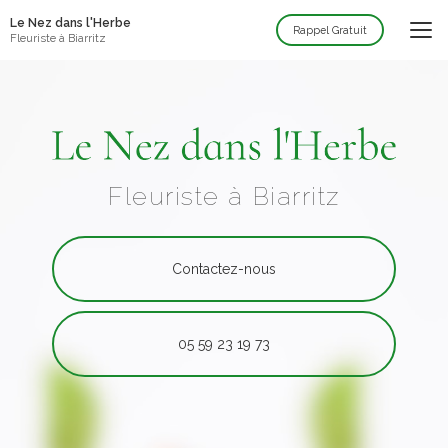
Aller
Le Nez dans l'Herbe
au
Rappel Gratuit
Fleuriste à Biarritz
contenu
principal
Fleuriste à Biarritz
Contactez-nous
05 59 23 19 73