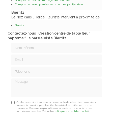
Composition avec plantes sans racines par fleuriste
Biarritz
Le Nez dans l'Herbe Fleuriste intervient à proximité de :
Biarritz
Contactez-nous : Création centre de table fleur
baptême fille par fleuriste Biarritz
Nom Prénom
Email
Téléphone
Message
J'autorise ce site à conserver l'ensemble des données transmises
dans ce formulaire pour faciliter le suivi et le traitement de ma
demande.
(Aucune exploitation commerciale ne sera faite des
données conservées. Voir notre
politique de confidentialité
)