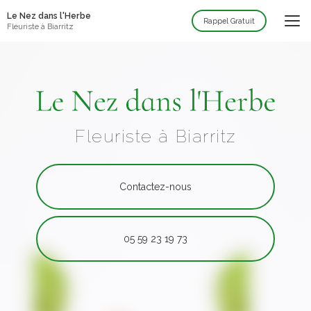
Aller
Le Nez dans l'Herbe
au
Rappel Gratuit
Fleuriste à Biarritz
contenu
principal
Fleuriste à Biarritz
Contactez-nous
05 59 23 19 73