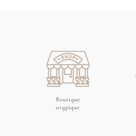
Boutique
atypique