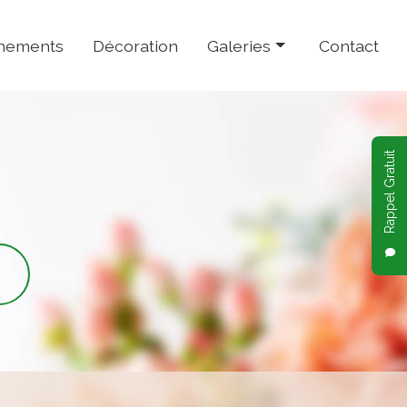
nements
Décoration
Galeries
Contact
Fleurs
Plantes
Rappel Gratuit
Événements
Décoration