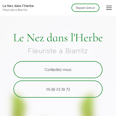
Aller
Le Nez dans l'Herbe
au
Rappel Gratuit
Fleuriste à Biarritz
contenu
principal
Fleuriste à Biarritz
Contactez-nous
05 59 23 19 73