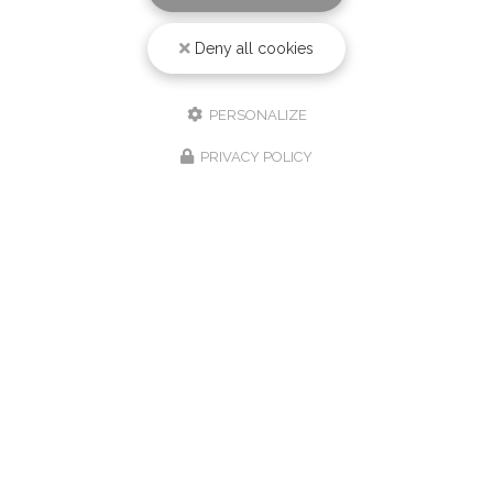
Deny all cookies
PERSONALIZE
PRIVACY POLICY
22/04/2024
Bouquets de fleurs avec pivoine à
Biarritz
Le nez dans l'herbe vous propose des
bouquets de
fleurs avec pivoine à Biarritz
Votre fleuriste à
Biarritz
, a reçu des pivoines française pour la saison
d'avril-…