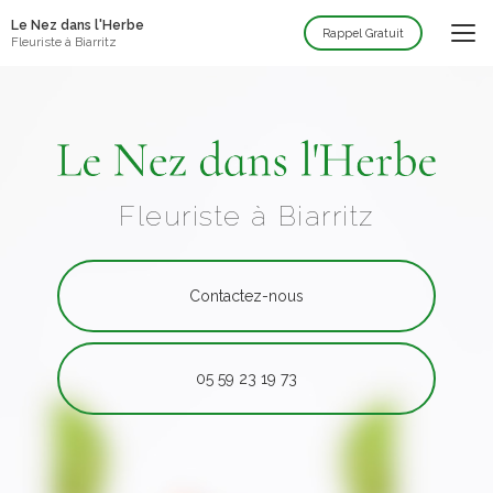
Aller
Le Nez dans l'Herbe
au
Rappel Gratuit
Fleuriste à Biarritz
contenu
principal
Fleuriste à Biarritz
Contactez-nous
05 59 23 19 73